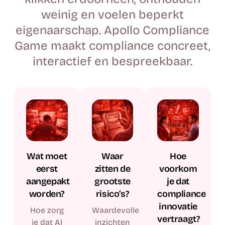
weinig en voelen beperkt
eigenaarschap. Apollo Compliance
Game maakt compliance concreet,
interactief en bespreekbaar.​
Wat moet
Waar
Hoe
eerst
zitten de
voorkom
aangepakt
grootste
je dat
worden?
risico’s?
compliance
innovatie
Hoe zorg
Waardevolle
vertraagt?
je dat AI
inzichten