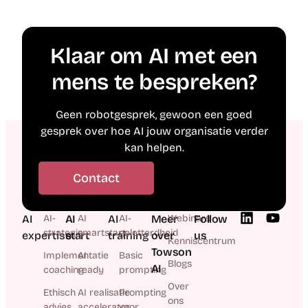
Klaar om AI met een
mens te bespreken?
Geen robotgesprek, gewoon een goed
gesprek over hoe AI jouw organisatie verder
kan helpen.
Contact
AI
AI-
AI
AI
AI
AI-
Meer
Webinars
Follow
strategie
smartstart
geletterdheid
expertise
start
training
over
us
Kenniscentrum
Towson
Implementatie
AI
Basic
Blogs
AI
coaching
ready
prompting
Over
Ethisch
AI realisatie
Prompting
ons
advies
accelerator
voor