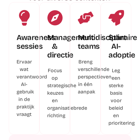
Awareness
Management
Multidisciplinaire
Start
sessies
&
teams
AI-
directie
adoptie
Ervaar
Breng
wat
verschillende
Focus
Leg
verantwoord
perspectieven
op
een
AI-
in één
strategische
sterke
gebruik
aanpak
keuzes
basis
in de
en
voor
praktijk
organisatiebrede
beleid
vraagt
richting
en
prioritering